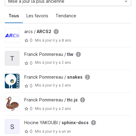
Mise à jour la plus ancienne
Tous
Les favoris
Tendance
arcs /
ARCS2
0
Mis à jour
il y a 8 ans
Franck Pommereau /
tlw
T
Mis à jour
il y a 2 ans
0
Franck Pommereau /
snakes
Mis à jour
il y a 2 ans
0
Franck Pommereau /
ttc.js
0
Mis à jour
il y a 2 ans
Hocine YAKOUBI /
sphinx-docs
S
0
Mis à jour
il y a un an