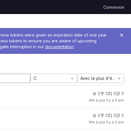
Connexion
 Those tokens were given an expiration date of one year
ccess tokens to ensure you are aware of upcoming
gate interruption in our
documentation
.
C
Avec le plus d'étoiles
0
0
0
0
Mis à jour
il y a 3 ans
0
0
0
0
Mis à jour
il y a 3 ans