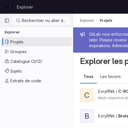
Skip to content
Explorer
GitLab
Navigation principale
Rechercher ou aller à…
Explorer
Projets
Explorer
Message de
GitLab now enforces 
later. Please revie
Projets
expirations. Administ
Groupes
Explorer les 
Catalogue CI/CD
Sujets
Tous
Les favoris
Extraits de code
EvryRNA /
C-R
C
Multi-objective a
B
EvryRNA /
Bru