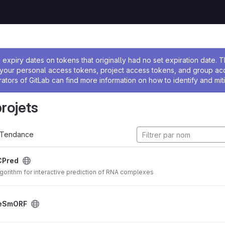
 l'administrateur
expiry dates on tokens that originally had no set expiration date.
w your personal access tokens, project access tokens, and group a
rators of GitLab can find more information on how to identify and miti
projets
Tendance
CPred
lgorithm for interactive prediction of RNA complexes
teSmORF