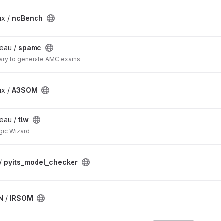
ux /
ncBench
eau /
spamc
brary to generate AMC exams
ux /
A3SOM
eau /
tlw
gic Wizard
/
pyits_model_checker
N /
IRSOM