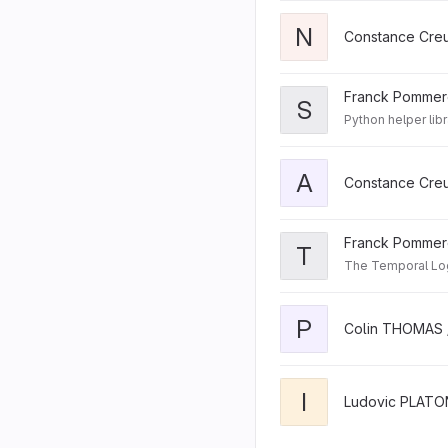
N
Constance Cre
Franck Pommer
S
Python helper li
A
Constance Cre
Franck Pommer
T
The Temporal Lo
P
Colin THOMAS 
I
Ludovic PLATO