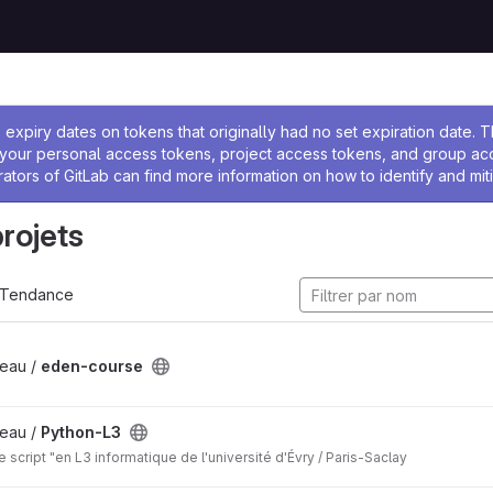
 l'administrateur
expiry dates on tokens that originally had no set expiration date.
w your personal access tokens, project access tokens, and group a
rators of GitLab can find more information on how to identify and miti
projets
Tendance
eau /
eden-course
eau /
Python-L3
 script "en L3 informatique de l'université d'Évry / Paris-Saclay