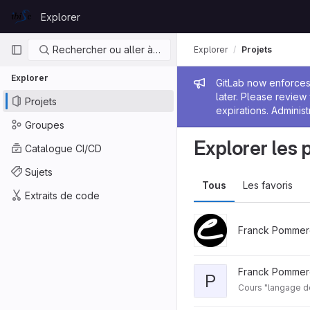
Skip to content
Explorer
GitLab
Navigation principale
Rechercher ou aller à…
Explorer
Projets
Explorer
Message de
GitLab now enforces 
later. Please revie
Projets
expirations. Administ
Groupes
Explorer les 
Catalogue CI/CD
Sujets
Tous
Les favoris
Extraits de code
Franck Pommer
Franck Pommer
P
Cours "langage de