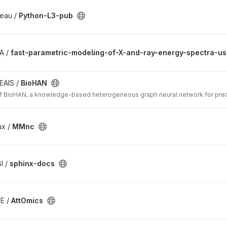
eau /
Python-L3-pub
A /
fast-parametric-modeling-of-X-and-ray-energy-spectra-us
EAIS /
BioHAN
f BioHAN, a knowledge-based heterogeneous graph neural network for preci
ux /
MMnc
I /
sphinx-docs
E /
AttOmics