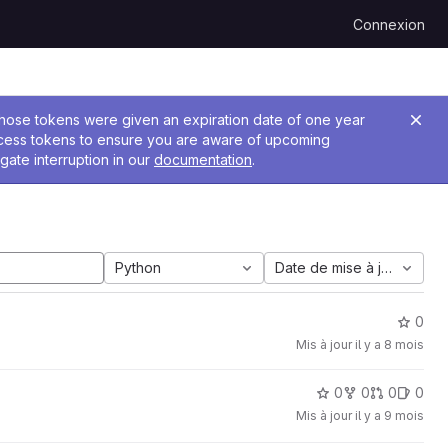
Connexion
 Those tokens were given an expiration date of one year
ccess tokens to ensure you are aware of upcoming
gate interruption in our
documentation
.
Python
Date de mise à jour
0
Mis à jour
il y a 8 mois
0
0
0
0
Mis à jour
il y a 9 mois