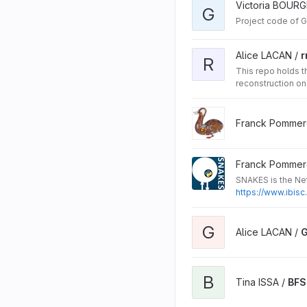
Victoria BOURG
G
Project code of G
Alice LACAN /
r
R
This repo holds t
reconstruction on
Franck Pommer
Franck Pommer
SNAKES is the Net
https://www.ibis
G
Alice LACAN /
G
B
Tina ISSA /
BFS