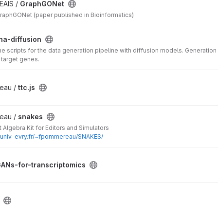
EAIS /
GraphGONet
raphGONet (paper published in Bioinformatics)
na-diffusion
he scripts for the data generation pipeline with diffusion models. Generati
 target genes.
eau /
ttc.js
eau /
snakes
 Algebra Kit for Editors and Simulators
c.univ-evry.fr/~fpommereau/SNAKES/
ANs-for-transcriptomics