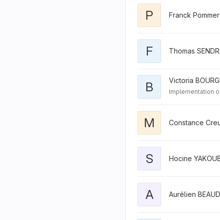
P
Franck Pommer
F
Thomas SENDR
Victoria BOURG
B
Implementation o
M
Constance Cre
S
Hocine YAKOUB
A
Aurélien BEAUD