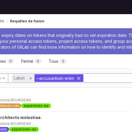
AN
Requêtes de fusion
 l'administrateur
expiry dates on tokens that originally had no set expiration date.
w your personal access tokens, project access tokens, and group a
rators of GitLab can find more information on how to identify and miti
ées
Fermé
Tous
0
0
3
s
Label
=
~accusantium-enim
ictoria BOURGEAIS
hitecto-vel
asperiores-ex
rchitecto molestiae.
ictoria BOURGEAIS
enim
asperiores-ex