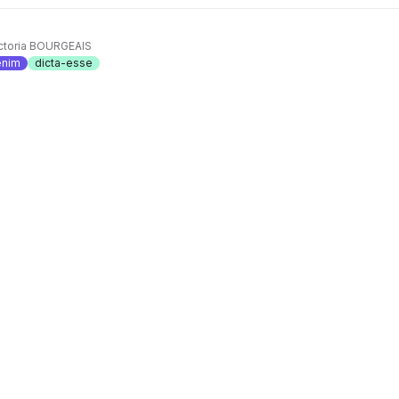
ctoria BOURGEAIS
enim
dicta-esse