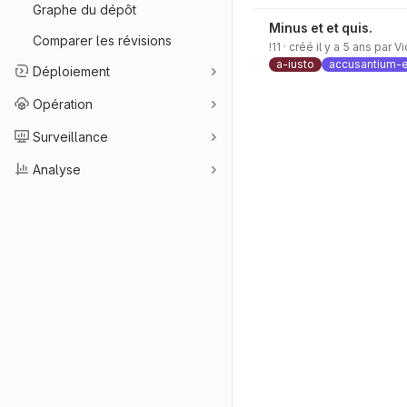
Graphe du dépôt
Minus et et quis.
Comparer les révisions
!11
· créé
il y a 5 ans
par
Vi
a-iusto
accusantium-
Déploiement
Opération
Surveillance
Analyse