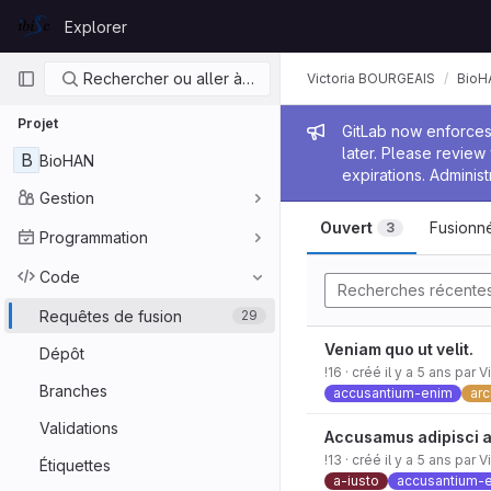
Skip to content
Explorer
GitLab
Navigation principale
Rechercher ou aller à…
Victoria BOURGEAIS
BioH
Projet
Message de
GitLab now enforces 
later. Please revie
B
BioHAN
expirations. Administ
Gestion
Ouvert
Fusionn
3
Programmation
Code
Recherches récente
Requêtes de fusion
29
Veniam quo ut velit.
Dépôt
!16
· créé
il y a 5 ans
par
V
Branches
accusantium-enim
arc
Validations
Accusamus adipisci a
!13
· créé
il y a 5 ans
par
V
Étiquettes
a-iusto
accusantium-