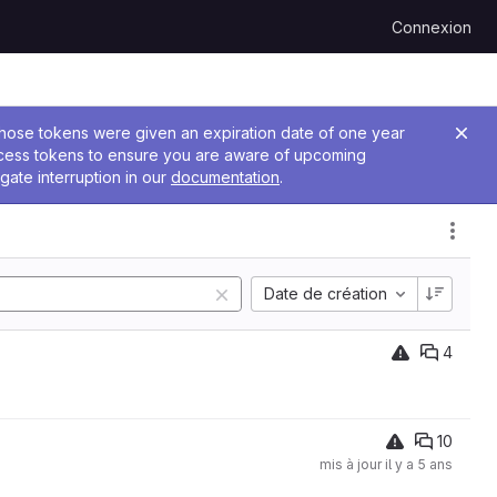
Connexion
 Those tokens were given an expiration date of one year
ccess tokens to ensure you are aware of upcoming
gate interruption in our
documentation
.
Date de création
4
10
mis à jour
il y a 5 ans