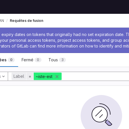
AN
Requêtes de fusion
 l'administrateur
expiry dates on tokens that originally had no set expiration date.
w your personal access tokens, project access tokens, and group a
rators of GitLab can find more information on how to identify and miti
ées
Fermé
Tous
0
0
3
s
Label
=
~iste-est