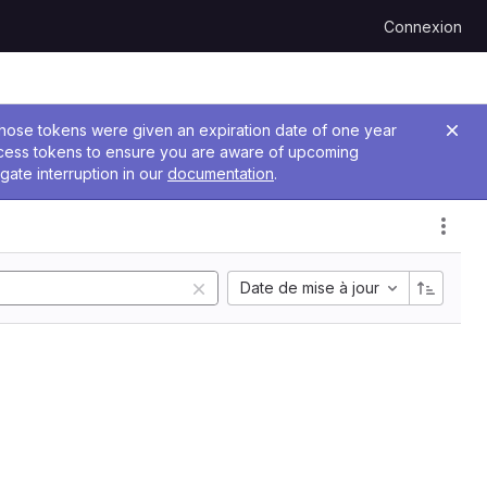
Connexion
 Those tokens were given an expiration date of one year
ccess tokens to ensure you are aware of upcoming
gate interruption in our
documentation
.
Date de mise à jour