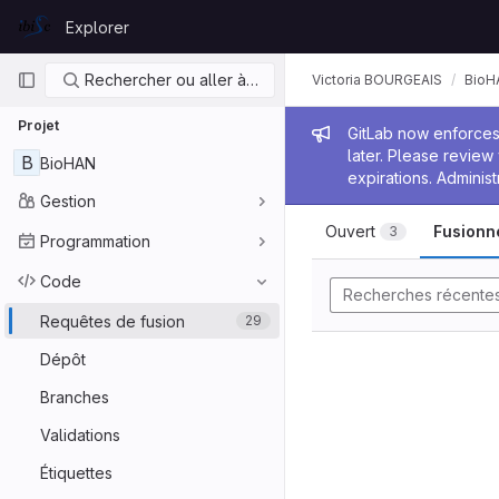
Skip to content
Explorer
GitLab
Navigation principale
Rechercher ou aller à…
Victoria BOURGEAIS
BioH
Projet
Message de
GitLab now enforces 
later. Please revie
B
BioHAN
expirations. Administ
Gestion
Ouvert
Fusionn
3
Programmation
Code
Recherches récente
Requêtes de fusion
29
Dépôt
Branches
Validations
Étiquettes