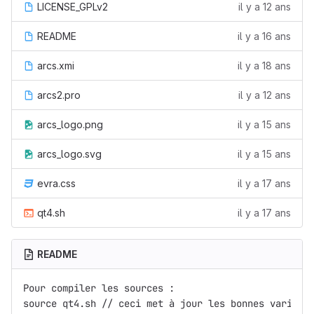
LICENSE_GPLv2
il y a 12 ans
README
il y a 16 ans
arcs.xmi
il y a 18 ans
arcs2.pro
il y a 12 ans
arcs_logo.png
il y a 15 ans
arcs_logo.svg
il y a 15 ans
evra.css
il y a 17 ans
qt4.sh
il y a 17 ans
README
Pour compiler les sources :

source qt4.sh // ceci met à jour les bonnes variable