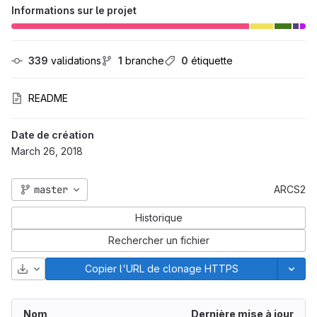
Informations sur le projet
339
 validations
1
 branche
0
 étiquette
README
Date de création
March 26, 2018
master
ARCS2
Historique
Rechercher un fichier
Télécharger
Copier l'URL de clonage HTTPS
Nom
Dernière mise à jour