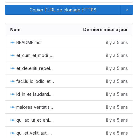
Copier l'URL de clonage HTTPS
Nom
Dernière mise à jour
README.md
il y a 5 ans
et_cum_et_modi_pariatur_velit_earum_2.md
il y a 5 ans
et_deleniti_repellendus_amet_nam_error_aut_1.md
il y a 5 ans
facilis_id_odio_et_tempore_illo_ea_1.md
il y a 5 ans
id_in_et_laudantium_placeat_libero_blanditiis_0.md
il y a 5 ans
maiores_veritatis_quae_enim_cum_architecto_non_0.md
il y a 5 ans
qui_ad_ut_et_enim_inventore_et_0.md
il y a 5 ans
qui_et_velit_aut_eum_doloremque_et_0.md
il y a 5 ans