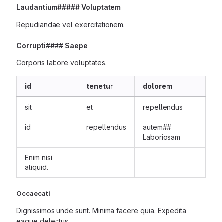
Laudantium##### Voluptatem
Repudiandae vel exercitationem.
Corrupti#### Saepe
Corporis labore voluptates.
id
tenetur
dolorem
sit
et
repellendus
id
repellendus
autem##
Laboriosam
Enim nisi
aliquid.
Occaecati
Dignissimos unde sunt. Minima facere quia. Expedita
eaque delectus.