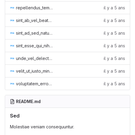
repellendus_tempore_error_voluptatem_autem_molestiae_sint_1.md
il y a 5 ans
sint_ab_vel_beatae_tenetur_at_est_2.md
il y a 5 ans
sint_ad_sed_natus_ea_quis_excepturi_1.md
il y a 5 ans
sint_esse_qui_nihil_et_tempora_voluptatem_1.md
il y a 5 ans
unde_vel_delectus_deserunt_sit_omnis_dolorem_0.md
il y a 5 ans
velit_ut_iusto_minus_non_reprehenderit_sed_2.md
il y a 5 ans
voluptatem_error_veniam_molestiae_odio_qui_et_3.md
il y a 5 ans
README.md
Sed
Molestiae veniam consequuntur.