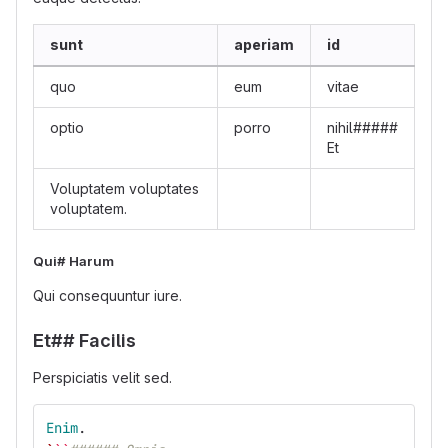
sunt
aperiam
id
quo
eum
vitae
optio
porro
nihil#####
Et
Voluptatem voluptates
voluptatem.
Qui# Harum
Qui consequuntur iure.
Et## Facilis
Perspiciatis velit sed.
Enim
.