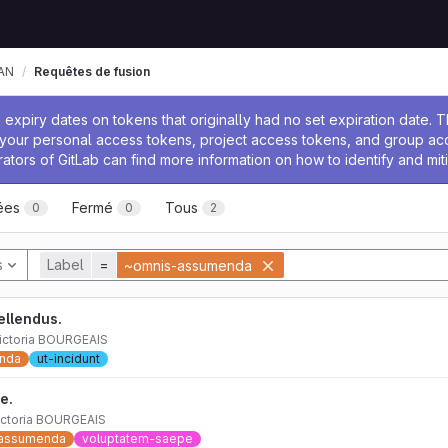
AN
Requêtes de fusion
 l'administrateur
expiry dates on tokens that originally had no set expiration date.
w your personal access tokens, project access tokens, and group a
rators of GitLab can find more information on how to identify and miti
ées
Fermé
Tous
0
0
2
s
Label
=
~omnis-assumenda
ellendus.
ictoria BOURGEAIS
nda
ut-incidunt
e.
ictoria BOURGEAIS
assumenda
voluptatem-saepe