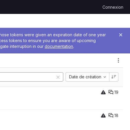
Connexion
 Those tokens were given an expiration date of one year
ccess tokens to ensure you are aware of upcoming
gate interruption in our
documentation
.
Date de création
19
18