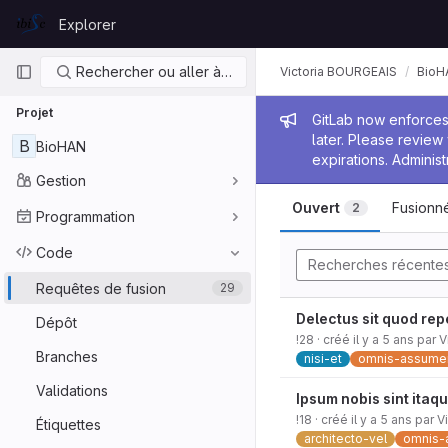
Skip to content
Explorer
GitLab
Navigation principale
Rechercher ou aller à…
Victoria BOURGEAIS
BioH
Projet
Message de
GitLab now enforces 
later. Please revie
B
BioHAN
expirations. Administ
Gestion
Ouvert
Fusionn
2
Programmation
Code
Recherches récente
Requêtes de fusion
29
Delectus sit quod rep
Dépôt
!28
· créé
il y a 5 ans
par
V
Branches
nisi-et
omnis-assume
Validations
Ipsum nobis sint itaqu
!18
· créé
il y a 5 ans
par
V
Étiquettes
architecto-vel
omnis-