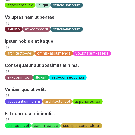
asperiores-ex
in-qui
officia-laborum
Voluptas nam ut beatae.
!19
a-iusto
ex-commodi
officia-laborum
Ipsum nobis sint itaque.
!18
architecto-vel
omnis-assumenda
voluptatem-saepe
Consequatur aut possimus minima.
!17
ex-commodi
illo-sit
sed-consequuntur
Veniam quo ut velit.
!16
accusantium-enim
architecto-vel
asperiores-ex
Est cum quia reiciendis.
!15
cumque-vel
earum-eaque
suscipit-consectetur