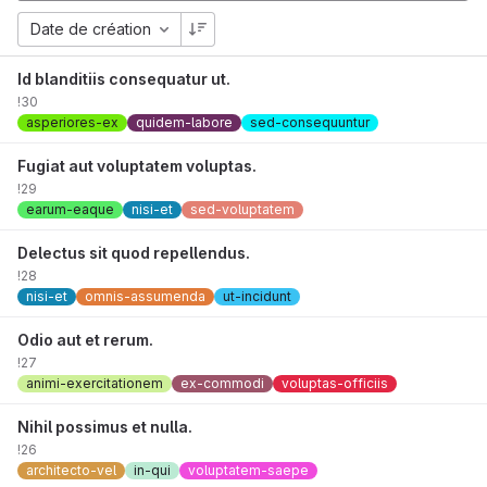
Date de création
Id blanditiis consequatur ut.
!30
asperiores-ex
quidem-labore
sed-consequuntur
Fugiat aut voluptatem voluptas.
!29
earum-eaque
nisi-et
sed-voluptatem
Delectus sit quod repellendus.
!28
nisi-et
omnis-assumenda
ut-incidunt
Odio aut et rerum.
!27
animi-exercitationem
ex-commodi
voluptas-officiis
Nihil possimus et nulla.
!26
architecto-vel
in-qui
voluptatem-saepe