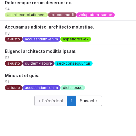
Doloremque rerum deserunt ex.
!14
animi-exercitationem
ex-commodi
voluptatem-saepe
Accusamus adipisci architecto molestiae.
!13
a-iusto
accusantium-enim
asperiores-ex
Eligendi architecto mollitia ipsam.
!12
a-iusto
quidem-labore
sed-consequuntur
Minus et et quis.
!11
a-iusto
accusantium-enim
dicta-esse
Précédent
1
Suivant