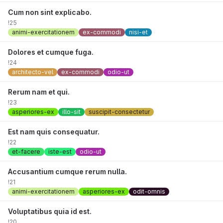
Cum non sint explicabo.
!25
animi-exercitationem
ex-commodi
nisi-et
Dolores et cumque fuga.
!24
architecto-vel
ex-commodi
odio-ut
Rerum nam et qui.
!23
asperiores-ex
illo-sit
suscipit-consectetur
Est nam quis consequatur.
!22
et-facere
iste-est
odio-ut
Accusantium cumque rerum nulla.
!21
animi-exercitationem
asperiores-ex
odit-omnis
Voluptatibus quia id est.
!20